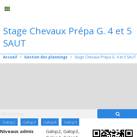
Stage Chevaux Prépa G. 4 et 5
Planning
SAUT
Menu
Accueil
>
Gestion des plannings
>
Stage Chevaux Prépa G. 4 et 5 SAUT
Mon compte
Panier
0
Contact
Galop2
Galop3
Galop4
Galop5
Niveaux admis
Galop2, Galop3,