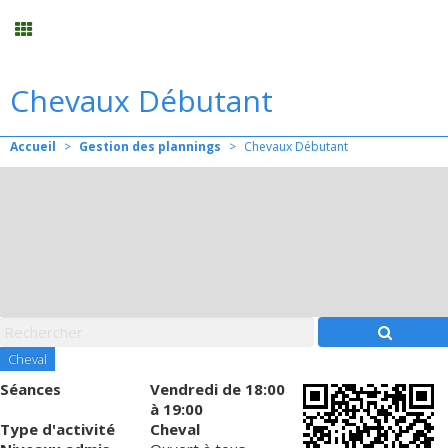
Chevaux Débutant
Planning
Accueil
>
Gestion des plannings
>
Chevaux Débutant
Menu
Mon compte
Panier
0
Contact
Cheval
Séances
Vendredi
de 18:00
à 19:00
Type d'activité
Cheval