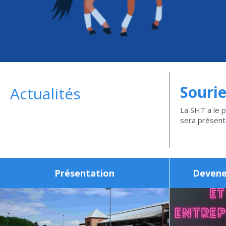
Sourie
Actualités
La SHT a le p
sera présente
Présentation
Devene