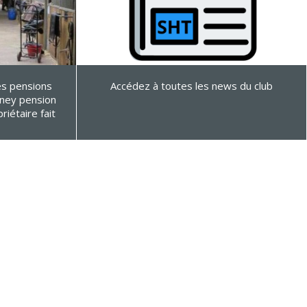
es pensions
Accédez à toutes les news du club
oney pension
riétaire fait