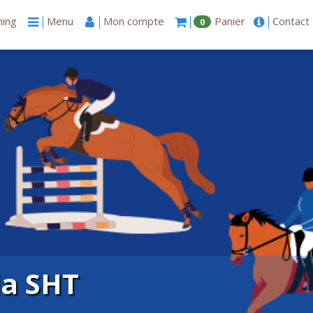
ning
Menu
Mon compte
Panier
Contact
0
la SHT