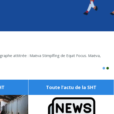
graphe attitrée : Maëva Stimplfing de Equit Focus. Maëva,
HT
Toute l’actu de la SHT